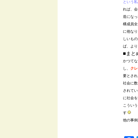
という私
れば、会
造になっ
構成員全
に他なり
しいもの
ば、より
■まと
かつてな
し、
クレ
要とされ
社会に数
されてい
に社会を
こういう
す
他の事例