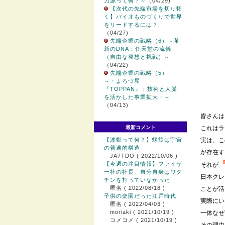
力源って何？～
（04/29)
【次代の先端市場を切り拓
く】バイオものづくりで世界
をリードするには？
（04/27)
先端企業の戦略（6）～革
新のDNA：任天堂の流儀
（自由な発想と挑戦）～
（04/22)
先端企業の戦略（5）
～・よろづ屋
『TOPPAN』：技術と人脈
を活かした事業拡大・～
（04/13)
皆さんは
最新コメント
これはラ
【波動って何？】螺旋は宇宙
実は、こ
の普遍的構造
が存在す
JA7TDO
( 2022/10/06 )
【今週の注目情報】ファイザ
それが
ー社の社長、自分自身はワク
日本クレ
チンを打っていなかった
匿名
( 2022/08/18 )
ことが活
子供の楽園だった江戸時代
実際にい
匿名
( 2022/04/03 )
moriaki
( 2021/10/19 )
一体なぜ
コメコメ
( 2021/10/19 )