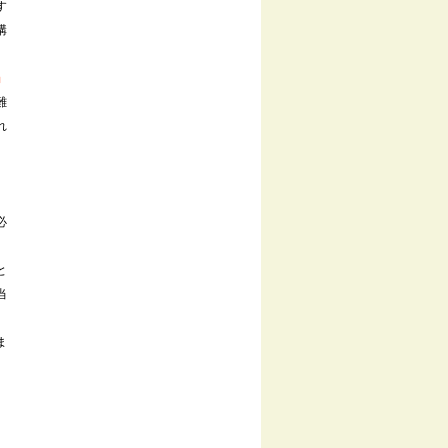
す
構
』
難
れ
必
と
当
ま