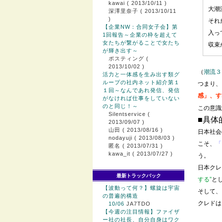
kawai
( 2013/10/11 )
大潮
深澤里奈子
( 2013/10/11
)
それ
【企業NW：合同女子会】第
入っ
1回報告～企業の枠を超えて
女たちが繋がることで女たち
収束
が輝き出す～
ポスティング
(
2013/10/02 )
（
潮流３
活力と一体感を生み出す類グ
ループの社内ネット紹介第１
つまり、
１回～なんであれ発信、発信
感」、す
がなければ仕事をしていない
のと同じ！～
この意識
Silentservice
(
■具体
2013/09/07 )
山田
( 2013/08/16 )
日本社会
nodayuji
( 2013/08/03 )
こそ、
「
匿名
( 2013/07/31 )
kawa_it
( 2013/07/27 )
う。
日本クレ
最新トラックバック
する”
と
【波動って何？】螺旋は宇宙
そして、
の普遍的構造
クレドは
10/06
JA7TDO
【今週の注目情報】ファイザ
ー社の社長、自分自身はワク