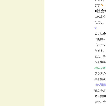
ます
■社会
このよう
ただし、
す。
１．社会
『期待⇔
「パッシ
うです。
また、事
ムを構築
みにフォ
プラスの
類を無視
けの認識
観念をよ
２．共同
また、会