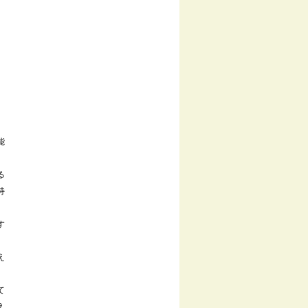
能
る
持
す
え
て
え