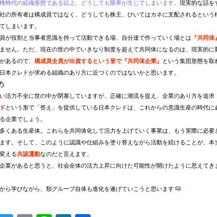
権時代の組織形態である以上、どうしても限界が生じてしまいます。
現実的な話を
社の所有者は構成員ではなく、どうしても株主、ひいてはカネに支配されるという
てしまいます。
員が役割と当事者意識を持って活動できる場、自分達で作っていく場とは
『共同体
ません。ただ、現在の世の中でいきなり制度を超えて共同体になるのは、現実的に
があるので、
構成員全員が出資するという形で『共同体企業』
という集団形態を取
日本クレドが求める組織のあり方に近づくのではないかと思います。
め
い活力不全に世の中が閉塞していますが、正確に潮流を捉え、企業のあり方を追求
ド
という形で「答え」を提供している日本クレドは、これからの意識生産の時代に
る企業でしょう。
多くある生産体。これらを共同体化して活力を上げていく事業は、もう実際に必要
ます。そして、このように認識や仕組みを塗り替えながら活動を続けることが、本
変える
共認運動
なのだと言えます。
企業があると思うと、社会全体の活力上昇に向けた可能性が開けたように思えてき
から学びながら、類グループ自体も進化を遂げていこうと思います