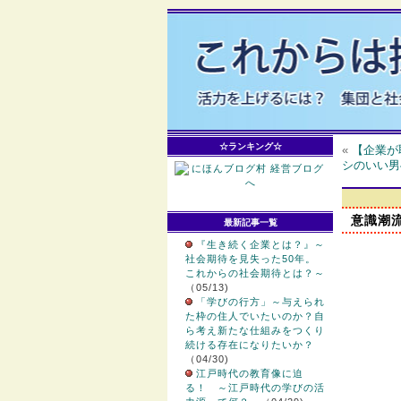
☆ランキング☆
«
【企業が
シのいい男
意識潮
最新記事一覧
『生き続く企業とは？』～
社会期待を見失った50年。
これからの社会期待とは？～
（05/13)
「学びの行方」～与えられ
た枠の住人でいたいのか？自
ら考え新たな仕組みをつくり
続ける存在になりたいか？
（04/30)
江戸時代の教育像に迫
る！ ～江戸時代の学びの活