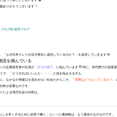
に迫ってみたいと思います 😀
援ありがとうございます
、「なぜ日本クレドが活力再生に成功しているのか？」を追求していきます
潮流を掴んでいる
くの企業経営者や社員が
「活力の低下」
に悩んでいます
特に、世代間での温度差
うで、「どうすればいいんだ・・・」と頭を悩ませる方も。
に、なかなか突破口を見出せない社会だからこそ、
『実態はどうなっているの？』
分析が必要なのです。
ドによる現代社会の分析は、
らしを良くするために必死で働く」といった価値観は、もう過去のものなのです。