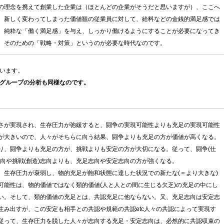
の理念を携えて創業した企業は（ほとんどの企業がそうだと思いますが）、ここへ
、新しく変わってしまった価値観の従業員に対して、給料などの金銭的満足感では
、純粋な「働く満足感」を与え、しっかり働けるようにすることが必要になってき
。そのための「戦略・対策」というのが必要な時代なのです。
います。
グループの分析も同様なのです。
さが実現され、生存圧力が弛緩すると、闘争の実現可能性よりも充足の実現可能性
が大きいので、人々がそちらに向う結果、闘争よりも充足の方が価値が高くなる。
り、闘争よりも充足の方が、挑戦よりも安定の方が大切になる。従って、闘争(仕
志向や挑戦(創造)志向よりも、充足志向や安定志向の方が強くなる。
、生存圧力が衰弱し、物的充足が飽和状態に達した状況での新たな(＝より大きな)
可能性は、物的価値ではなく類的価値(人と人との間に生じる欠乏)の充足の中にし
い。そして、類的価値の充足とは、共認充足に他ならない。又、充足志向は安定志
生み出すが、この安定も相手との共認や規範の共認etc人々の共認によって実現す
従って、生存圧力を脱した人々が志向する充足・安定志向は、必然的に共認収束の