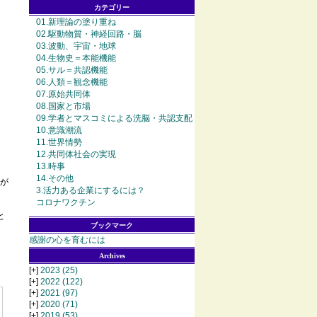
カテゴリー
01.新理論の塗り重ね
02.駆動物質・神経回路・脳
03.波動、宇宙・地球
04.生物史＝本能機能
05.サル＝共認機能
06.人類＝観念機能
07.原始共同体
08.国家と市場
09.学者とマスコミによる洗脳・共認支配
10.意識潮流
11.世界情勢
12.共同体社会の実現
13.時事
14.その他
が
3.活力ある企業にするには？
コロナワクチン
と
ブックマーク
感謝の心を育むには
Archives
[+]
2023
(25)
[+]
2022
(122)
[+]
2021
(97)
[+]
2020
(71)
[+]
2019
(53)