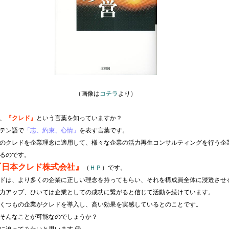
（画像は
コチラ
より）
、
『クレド』
という言葉を知っていますか？
テン語で
「志、約束、心情」
を表す言葉です。
のクレドを企業理念に適用して、様々な企業の活力再生コンサルティングを行う企
るのです。
『日本クレド株式会社』
（
ＨＰ
）です。
ドは、より多くの企業に正しい理念を持ってもらい、それを構成員全体に浸透させ
力アップ、ひいては企業としての成功に繋がると信じて活動を続けています。
くつもの企業がクレドを導入し、高い効果を実感しているとのことです。
そんなことが可能なのでしょうか？