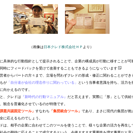
（画像は
日本クレド株式会社ＨＰ
より）
に具体的な行動指針として提示されることで、企業の構成員が行動に移すことが可
同時にフィードバックを受けて改善することもできるようになっています
営者からパートの方々まで、立場を問わずクレドの形成・修正に関わることができ
もが
「自分達が会社の理念作りに関わっている」
という当事者意識を持ち、活力を
に向かえるのです。
と、クレドは
『新時代の行動マニュアル』
だと言えます。実際に「形」として供給
、観念を普遍化させているのが特徴です。
課題共認固定ツール」
すなわち
「集団統合ツール」
であり、まさに現代の集団が抱
全に応えるものでしょう。
ドは、相手の企業に合わせてこのツールを使うことで、様々な企業の活力を再生し
社会の期待に応えることで成立するという、今後ますます重要性を増す事業だと言