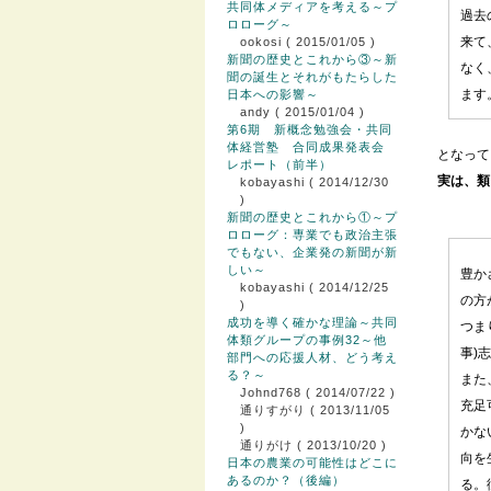
共同体メディアを考える～プ
過去
ロローグ～
来て
ookosi
( 2015/01/05 )
新聞の歴史とこれから③～新
なく
聞の誕生とそれがもたらした
ます
日本への影響～
andy
( 2015/01/04 )
第6期 新概念勉強会・共同
体経営塾 合同成果発表会
となって
レポート（前半）
実は、類
kobayashi
( 2014/12/30
)
新聞の歴史とこれから①～プ
ロローグ：専業でも政治主張
でもない、企業発の新聞が新
しい～
豊か
kobayashi
( 2014/12/25
の方
)
成功を導く確かな理論～共同
つま
体類グループの事例32～他
事)
部門への応援人材、どう考え
る？～
また
Johnd768
( 2014/07/22 )
充足
通りすがり
( 2013/11/05
)
かな
通りがけ
( 2013/10/20 )
向を
日本の農業の可能性はどこに
あるのか？（後編）
る。