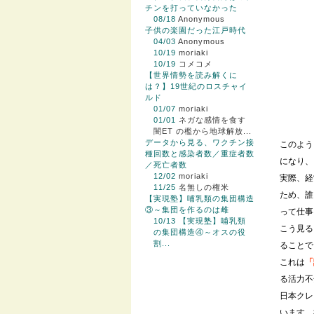
チンを打っていなかった
08/18
Anonymous
子供の楽園だった江戸時代
04/03
Anonymous
10/19
moriaki
10/19
コメコメ
【世界情勢を読み解くに
は？】19世紀のロスチャイ
ルド
01/07
moriaki
01/01
ネガな感情を食す
闇ET の檻から地球解放...
データから見る、ワクチン接
このよう
種回数と感染者数／重症者数
になり、
／死亡者数
12/02
moriaki
実際、経
11/25
名無しの権米
ため、誰
【実現塾】哺乳類の集団構造
③～集団を作るのは雌
って仕事
10/13
【実現塾】哺乳類
こう見る
の集団構造④～オスの役
割...
ることで
これは
「
る活力不
日本クレ
います。