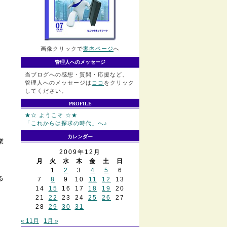
画像クリックで
案内ページ
へ
管理人へのメッセージ
当ブログへの感想・質問・応援など、
管理人へのメッセージは
ココ
をクリック
してください。
PROFILE
★☆ ようこそ ☆★
「これからは探求の時代」へ♪
カレンダー
業
2009年12月
月
火
水
木
金
土
日
1
2
3
4
5
6
る
7
8
9
10
11
12
13
14
15
16
17
18
19
20
21
22
23
24
25
26
27
28
29
30
31
« 11月
1月 »