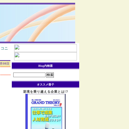
|
コニ
2月08日
Blog内検索
検
索:
オススメ冊子
逆境を乗り越える企業とは!?