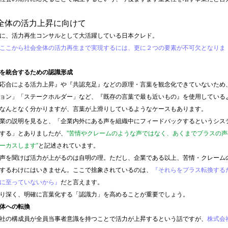
全体の活力上昇に向けて
に、活力再生コンサルとして大活躍している日本クレド。
ここから社会全体の活力再生まで実現するには、更に２つの要素が不可欠となりま
を統合するための認識形成
応合による活力上昇』や『共認充足』などの原理・言葉を観念化できていないため
ョン」「ステークホルダー」など、『既存の言葉で最も近いもの』を使用している
なんとなく分かりますが、言葉が上滑りしているようなケースもあります。
業の説明を見ると、「企業内外にある声を組織中にフィードバックするというシス
する」とありましたが、
”苦情やクレームのような声ではなく、あくまでプラスの声
ーカスします”
と記述されています。
声を聞けば活力が上がるのは自明の理。ただし、企業である以上、苦情・クレーム
するわけにはいきません。ここで捨象されているのは、
『それらをプラス転換する
に至っていないから』
だと言えます。
り深く、明確に言葉化する「認識力」を高めることが重要でしょう。
体への転換
社の構成員が全員当事者意識を持つことで活力が上昇するという話ですが、
株式会