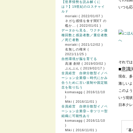
その理由
【世界情勢を読み解くに
は？】19世紀のロスチャイ
いつも応
ルド
moriaki
( 2022/01/07 )
ネガな感情を食す闇ET の
檻か...
( 2022/01/01 )
データから見る、ワクチン接
種回数と感染者数／重症者数
／死亡者数
moriaki
( 2021/12/02 )
名無しの権米
(
2021/11/25 )
自然環境が脳を育てる
それでは
高瀬 創研
( 2019/03/02 )
ぷんぷん
( 2019/02/17 )
■意識
全員経営 自律分散型イノベ
現在、多
ーション企業⑩～時代にかみ
合うために古い規制や固定観
激しいよ
念を取り払う
このよう
komasagg
( 2016/11/10
)
いう現状
Miki
( 2016/11/01 )
日本クレ
全員経営 自律分散型イノベ
ーション企業⑨～非ツリー型
組織に可能性あり
komasagg
( 2016/11/10
)
「暮
Miki
( 2016/11/01 )