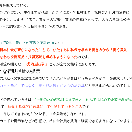
流を形成してゆく。
だけではない。生存圧力が弛緩したことによって私権圧力→私権欠乏も衰弱過程に
てゆく。つまり、’70年、豊かさの実現(＝貧困の消滅)をもって、人々の意識は私権
から共認収束へと大転換を遂げたのである。
：’70年、豊かさの実現と充足志向
より）
日本社会が豊かになったことで、ひたすらに私権を求める働き方から「働く満足
なわち役割充足・共認充足を求めるようになった
のです。
「状況認識」
潮流を掴んだ
こそが全ての根幹にあります。
的な行動指針の提示
の現状への状況認識に基づいて「これから企業はどうあるべきか？」を追求したか
カネ・モノ」ではなく「働く満足感」が人々の活力源
だと突き止められたのでしょ
ドの優れている所は、
”行動のための指針にまで落とし込んではじめて企業理念が完
して、
観念を具体的に言葉にして供給しているところ
です。
こうしてできるのが
『クレド』
（企業理念）なのです。
カードや掲示物などの形態で、常に全社員が共有・確認できるようになっています