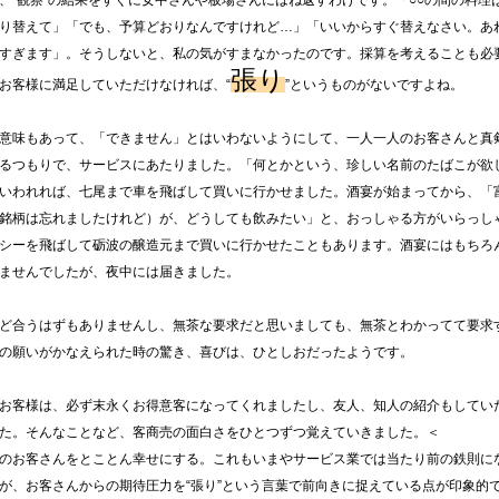
“観察”の結果をすぐに女中さんや板場さんにはね返すわけです。「○○の間の料理
り替えて」「でも、予算どおりなんですけれど…」「いいからすぐ替えなさい。あ
すぎます」。そうしないと、私の気がすまなかったのです。採算を考えることも必
張り
お客様に満足していただけなければ、“
”というものがないですよね。
意味もあって、「できません」とはいわないようにして、一人一人のお客さんと真
るつもりで、サービスにあたりました。「何とかという、珍しい名前のたばこが欲
いわれれば、七尾まで車を飛ばして買いに行かせました。酒宴が始まってから、「
銘柄は忘れましたけれど）が、どうしても飲みたい」と、おっしゃる方がいらっし
シーを飛ばして砺波の醸造元まで買いに行かせたこともあります。酒宴にはもちろ
ませんでしたが、夜中には届きました。
ど合うはずもありませんし、無茶な要求だと思いましても、無茶とわかってて要求
の願いがかなえられた時の驚き、喜びは、ひとしおだったようです。
お客様は、必ず末永くお得意客になってくれましたし、友人、知人の紹介もしてい
た。そんなことなど、客商売の面白さをひとつずつ覚えていきました。＜
のお客さんをとことん幸せにする。これもいまやサービス業では当たり前の鉄則に
が、お客さんからの期待圧力を“張り”という言葉で前向きに捉えている点が印象的