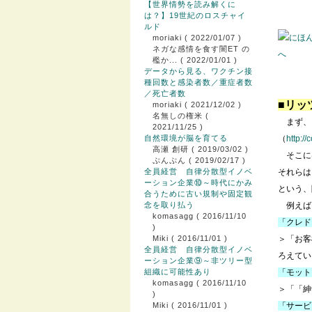
【世界情勢を読み解くに
は？】19世紀のロスチャイ
ルド
moriaki
( 2022/01/07 )
ネガな感情を食す闇ET の
檻か...
( 2022/01/01 )
データから見る、ワクチン接
種回数と感染者数／重症者数
／死亡者数
■リッ
moriaki
( 2021/12/02 )
名無しの権米
(
まず、
2021/11/25 )
自然環境が脳を育てる
（
http:/
高瀬 創研
( 2019/03/02 )
そこには
ぷんぷん
( 2019/02/17 )
全員経営 自律分散型イノベ
それらは
ーション企業⑩～時代にかみ
という、
合うために古い規制や固定観
念を取り払う
例えば
komasagg
( 2016/11/10
「クレド
)
Miki
( 2016/11/01 )
＞「お客
全員経営 自律分散型イノベ
ろえてい
ーション企業⑨～非ツリー型
組織に可能性あり
「モット
komasagg
( 2016/11/10
＞「「紳
)
Miki
( 2016/11/01 )
「サービ