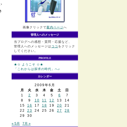
い
き
画像クリックで
案内ページ
へ
管理人へのメッセージ
当ブログへの感想・質問・応援など、
管理人へのメッセージは
ココ
をクリック
してください。
PROFILE
★☆ ようこそ ☆★
「これからは探求の時代」へ♪
カレンダー
2009年6月
月
火
水
木
金
土
日
1
2
3
4
5
6
7
8
9
10
11
12
13
14
15
16
17
18
19
20
21
22
23
24
25
26
27
28
29
30
« 5月
7月 »