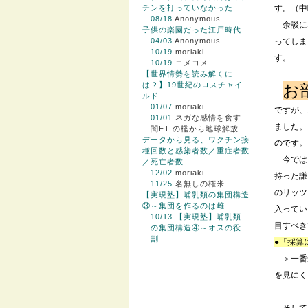
チンを打っていなかった
す。（中
08/18
Anonymous
余談に
子供の楽園だった江戸時代
04/03
Anonymous
ってしま
10/19
moriaki
す。
10/19
コメコメ
【世界情勢を読み解くに
は？】19世紀のロスチャイ
お
ルド
01/07
moriaki
ですが、
01/01
ネガな感情を食す
ました。
闇ET の檻から地球解放...
データから見る、ワクチン接
のです。
種回数と感染者数／重症者数
今では
／死亡者数
12/02
moriaki
持った謙
11/25
名無しの権米
のリッツ
【実現塾】哺乳類の集団構造
③～集団を作るのは雌
入ってい
10/13
【実現塾】哺乳類
目すべき
の集団構造④～オスの役
割...
●「採算
＞一番
を見にく