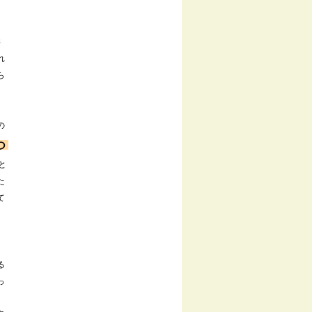
さ
れ
ら
の
ら
と
た
て
、
る
っ