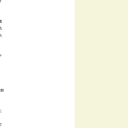
す
価
込
あ
テ
旅館
に
、
で