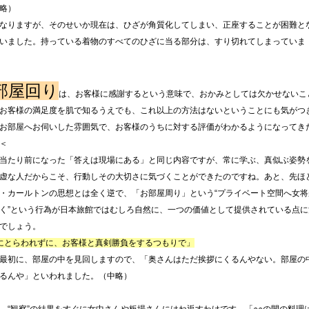
略）
なりますが、そのせいか現在は、ひざが角質化してしまい、正座することが困難と
いました。持っている着物のすべてのひざに当る部分は、すり切れてしまっていま
部屋回り
は、お客様に感謝するという意味で、おかみとしては欠かせないこ
お客様の満足度を肌で知るうえでも、これ以上の方法はないということにも気がつ
お部屋へお伺いした雰囲気で、お客様のうちに対する評価がわかるようになってき
＜
当たり前になった「答えは現場にある」と同じ内容ですが、常に学ぶ、真似ぶ姿勢
虚な人だからこそ、行動しその大切さに気づくことができたのですね。あと、先ほ
・カールトンの思想とは全く逆で、「お部屋周り」という“プライベート空間へ女将
く”という行為が日本旅館ではむしろ自然に、一つの価値として提供されている点に
でしょう。
にとらわれずに、お客様と真剣勝負をするつもりで」
最初に、部屋の中を見回しますので、「奥さんはただ挨拶にくるんやない。部屋の
るんや」といわれました。（中略）