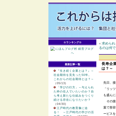
☆ランキング☆
«
求められ
るのは何で
長寿企
最新記事一覧
は？～
『生き続く企業とは？』～
社会期待を見失った50年。
これからの社会期待とは？～
先日、接
（05/13)
「学びの行方」～与えられ
「リッツ
た枠の住人でいたいのか？自
も盛んに
ら考え新たな仕組みをつくり
続ける存在になりたいか？
その接
（04/30)
葉で形容
江戸時代の教育像に迫
る！ ～江戸時代の学びの活
ービスを