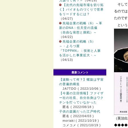
力源って何？～
（04/29)
そして
【次代の先端市場を切り拓
く】バイオものづくりで世界
るのでは
をリードするには？
たのです
（04/27)
先端企業の戦略（6）～革
という
新のDNA：任天堂の流儀
（自由な発想と挑戦）～
（04/22)
先端企業の戦略（5）
～・よろづ屋
『TOPPAN』：技術と人脈
を活かした事業拡大・～
（04/13)
最新コメント
【波動って何？】螺旋は宇宙
の普遍的構造
JA7TDO
( 2022/10/06 )
【今週の注目情報】ファイザ
ー社の社長、自分自身はワク
チンを打っていなかった
匿名
( 2022/08/18 )
子供の楽園だった江戸時代
匿名
( 2022/04/03 )
（英治出
moriaki
( 2021/10/19 )
◆◆◆◆
コメコメ
( 2021/10/19 )