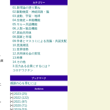
カテゴリー
01.新理論の塗り重ね
02.駆動物質・神経回路・脳
03.波動、宇宙・地球
04.生物史＝本能機能
05.サル＝共認機能
06.人類＝観念機能
07.原始共同体
08.国家と市場
09.学者とマスコミによる洗脳・共認支配
10.意識潮流
11.世界情勢
12.共同体社会の実現
。
13.時事
約束
14.その他
3.活力ある企業にするには？
コロナワクチン
ブックマーク
感謝の心を育むには
こ
Archives
[+]
2023
(25)
[+]
2022
(122)
[+]
2021
(97)
＜
[+]
2020
(71)
[+]
2019
(53)