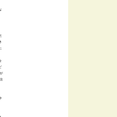
な
と
き
た
を
ど
が
注
中