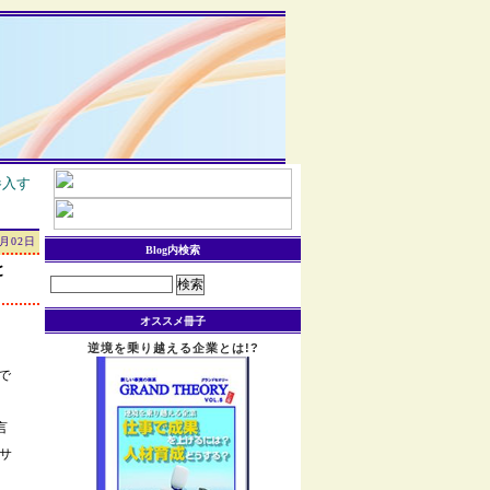
参入す
6月02日
Blog内検索
と
検
索:
オススメ冊子
。
逆境を乗り越える企業とは!?
で
。
言
サ