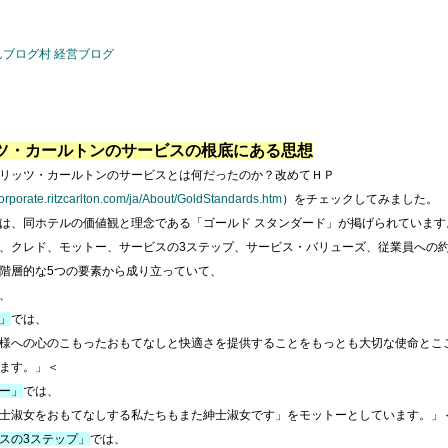
ツ・カールトンのサービスの根底にある思想
リッツ・カールトンのサービスとは何だったのか？改めてＨＰ
/corporate.ritzcarlton.com/ja/About/GoldStandards.htm
）をチェックしてみました。
、同ホテルの価値観と理念である「ゴールド スタンダード」が掲げられています
、クレド、モットー、サービスの3ステップ、サービス・バリューズ、従業員への
階層的な5つの要素から成り立っていて、
、
」
では、
様への心のこもったおもてなしと快適さを提供することをもっとも大切な使命とこ
ます。」＜
ー」
では、
士淑女をおもてなしする私たちもまた紳士淑女です」をモットーとしています。」
スの3ステップ」
では、