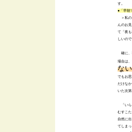
す。
●「早朝
＞私のこ
んのお見
て「夜も
しいので
確に、
場合は、
な
でもお思
だけなか
いた次第
「いら
むすこた
自然に出
てしまっ