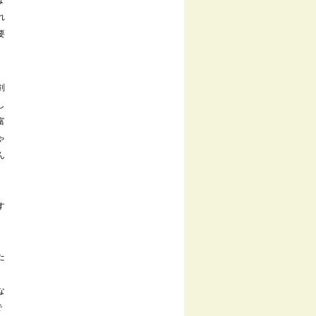
は
れ
要
剣
し
富
ゃ
ん
す
た
な
で