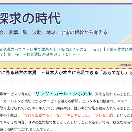
る認識力って？～仕事で成果を上げるには？その２
|
main
|
【企業が農業に
？】第十弾 ～野菜通販の謎を追え（１）～
»
2009年0
業に見る経営の本質 ～日本人が本当に充足できる「おもてなし」
リッツ・カールトンホテル
客サービスで有名な「
」東京を訪れてみました
・カールトンが大切にする サービスを超える瞬間」という本も出版され、マスコミ
取り上げられていたホテルだけに、期待半分、疑い半分で足を踏み入れてみました
客の印象は、
「なにか主張するような」「キビキビした」「プレゼン調」
といった
できそうな内容。ＧＷの繁忙期で忙しかったということを差引いても、残念ながら“
超える瞬間”は訪れませんでした。