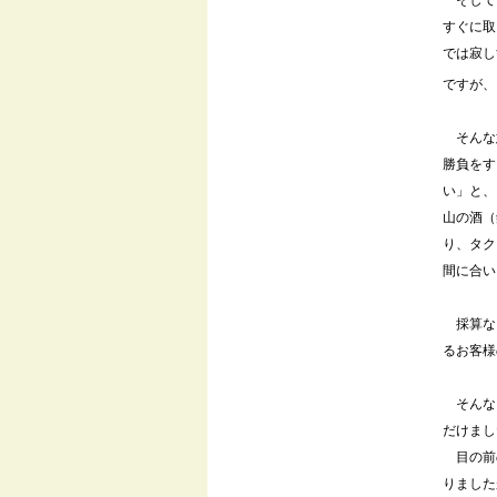
そして、
すぐに取
では寂し
ですが、
そんな
勝負をす
い」と、
山の酒（
り、タク
間に合い
採算な
るお客様
そんな
だけまし
目の前
りました