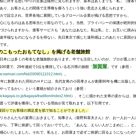
様に対する思いやりの言葉は随所に見られますが、基本はあくまでも「私」（接客
あり、お客さんとの関係で主導権を握ろうという強い意志さえ感じられます。
カで設立され、世界各地に展開しているグローバル企業が掲げる思想ですから、
心になるのはある意味当たり前なのでしょう。当然、プライバシーの保護が絶対的
づけられますから、接客サービスも「あなたはあなた。私は私」と、お互いに踏み
途半端なものにならざるを得ない。先日東京で感じた違和感はこのあたりに原因が
です。
のこもったおもてなし」を掲げる老舗旅館
日本には多くの有名な老舗旅館があります。中でも注目したいのが、プロが選ぶホ
加賀屋
100選で、29年連続で1位を獲得している石川県の旅館「
」です（参照：
ww.narinari.com/Nd/20090111012.html
）。
年に創業された同社のＨＰには、先代女将の小田孝さんが創業80年を機に出版した
やってるかい」という書籍が紹介されており（参照：
w.kagaya.co.jp/kagaya/tradition/index2.html
）、そこに描かれた女将の姿からは、
渡って評価を獲得してきている理由が見て取れます。以下引用です。
屋回りでお客様の満足度を肌で知ることができました」
リカさんたちの宴席におきまして、知事さん（柴野和喜夫さん）が、お一人お一人
がら、丁寧に挨拶して回っておいででした。「あんな、えらい人がこまめに…」と
感心いたしました。それで、私もと、お部屋まで必ずご挨拶に回るようになったの