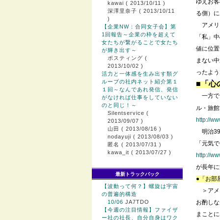
ゆえお客
kawai
( 2013/10/11 )
深澤里奈子
( 2013/10/11
る側）に
)
アメリ
【企業NW：合同女子会】第
1回報告～企業の枠を超えて
「私」中
女たちが繋がることで女たち
値に位置
が輝き出す～
ポスティング
(
まない中
2013/10/02 )
ったよう
活力と一体感を生み出す類グ
ループの社内ネット紹介第１
■「心
１回～なんであれ発信、発信
一方で
がなければ仕事をしていない
のと同じ！～
ル・旅館
Silentservice
(
http://w
2013/09/07 )
山田
( 2013/08/16 )
明治39
nodayuji
( 2013/08/03 )
「元気で
匿名
( 2013/07/31 )
kawa_it
( 2013/07/27 )
http://ww
が長年に
最新トラックバック
●「お部
【波動って何？】螺旋は宇宙
＞アメ
の普遍的構造
10/06
JA7TDO
お酌しな
【今週の注目情報】ファイザ
まことに
ー社の社長、自分自身はワク