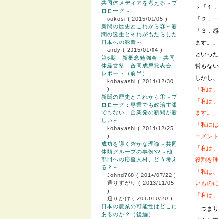
共同体メディアを考える～プ
＞「１．
ロローグ～
ookosi
( 2015/01/05 )
「２．一
新聞の歴史とこれから③～新
「３．感
聞の誕生とそれがもたらした
日本への影響～
ます。」
andy
( 2015/01/04 )
といった
第6期 新概念勉強会・共同
体経営塾 合同成果発表会
哲もない
レポート（前半）
しかし、
kobayashi
( 2014/12/30
)
「私は、
新聞の歴史とこれから①～プ
「私は、
ロローグ：専業でも政治主張
でもない、企業発の新聞が新
ます。」
しい～
「私には
kobayashi
( 2014/12/25
)
ーメント
成功を導く確かな理論～共同
「私は、
体類グループの事例32～他
部門への応援人材、どう考え
役割を理
る？～
「私は、
Johnd768
( 2014/07/22 )
通りすがり
( 2013/11/05
いものに
)
「私は、
通りがけ
( 2013/10/20 )
日本の農業の可能性はどこに
つまり
あるのか？（後編）