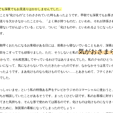
でも深夜でもお見送りはかかしませんでした」
とを“化けもの”とうわさされていた時もあったようです。早朝でも深夜でもお客
送りを欠かさなかったことから、「よく体が持つものだ」といわれ、それが誇張さ
寝ないでがんばっている」になり、ついに「化けものや」といわれるようになった
す。
朝早くおたちになるお客様がある日には、前夜から寝ないでいることもあり、深夜
気がおさま
目をこすってでも頑張りました。ただ、そうしないと私の
い
からで、それ程意識してやっているわけではありませんでした。私のクセのひとつ
いになって、気になさらないでいただきたかったのですが、なかなかそうは見てい
ったようです。まあ化けものなら化けものでもいい……とあきらめて、フテくされ
でした。
っしゃいませ」という私の特徴ある声をテレビかラジオのコマーシャルに使おうと
ちが相談していたことがあるそうです。まったくひどい話です。私のお客様に対す
てきた気持ちを、そんな形で使われては困るのです。化けものは化けものになりき
たために、加賀屋の看板になってしまったのでしょう＜