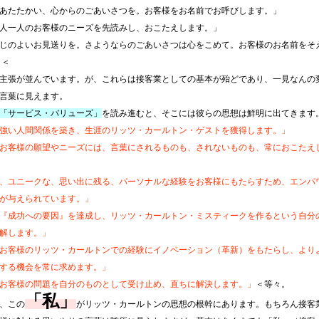
あたたかい、心からのごあいさつを。お客様をお名前でお呼びします。」
人一人のお客様のニーズを先読みし、おこたえします。」
じのよいお見送りを。さようならのごあいさつは心をこめて。お客様のお名前をそ
 ＜
主張が並んでいます。が、これらは接客業としての基本が殆どであり、一見なんの
言葉に見えます。
「サービス・バリューズ」
を読み進むと、そこには彼らの思想は鮮明に出てきます
強い人間関係を築き、生涯のリッツ・カールトン・ゲストを獲得します。」
お客様の願望やニーズには、言葉にされるものも、されないものも、常におこたえ
、ユニークな、思い出に残る、パーソナルな経験をお客様にもたらすため、エンパ
が与えられています。」
『成功への要因』を達成し、リッツ・カールトン・ミスティークを作るという自分
解します。」
お客様のリッツ・カールトンでの経験にイノベーション（革新）をもたらし、より
する機会を常に求めます。」
お客様の問題を自分のものとして受け止め、直ちに解決します。」
＜等々。
「私」
、この
がリッツ・カールトンの思想の根幹にあります。もちろん接客