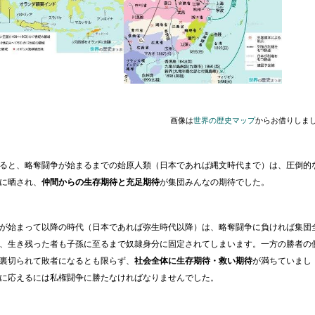
画像は
世界の歴史マップ
からお借りしま
ると、略奪闘争が始まるまでの始原人類（日本であれば縄文時代まで）は、圧倒的
に晒され、
仲間からの生存期待と充足期待
が集団みんなの期待でした。
が始まって以降の時代（日本であれば弥生時代以降）は、略奪闘争に負ければ集団
、生き残った者も子孫に至るまで奴隷身分に固定されてしまいます。一方の勝者の
裏切られて敗者になるとも限らず、
社会全体に生存期待・救い期待
が満ちていまし
に応えるには私権闘争に勝たなければなりませんでした。