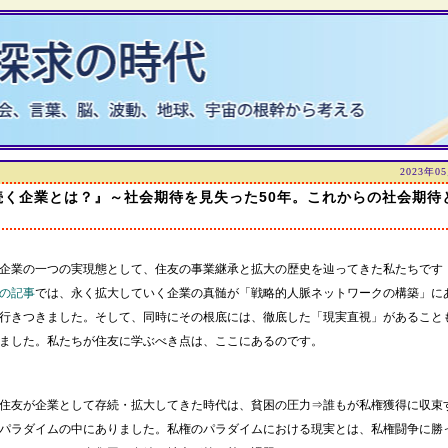
2023年0
続く企業とは？』～社会期待を見失った50年。これからの社会期待
企業の一つの実現態として、住友の事業継承と拡大の歴史を辿ってきた私たちです
の記事
では、永く拡大していく企業の真髄が「戦略的人脈ネットワークの構築」に
行きつきました。そして、同時にその根底には、徹底した「現実直視」があること
ました。私たちが住友に学ぶべき点は、ここにあるのです。
住友が企業として存続・拡大してきた時代は、貧困の圧力⇒誰もが私権獲得に収束
パラダイムの中にありました。私権のパラダイムにおける現実とは、私権闘争に勝