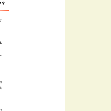
みを
存
生
た
働
舵
の