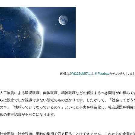
画像は
0fjd125gk87によるPixabay
からお借りしま
人工物質による環境破壊、肉体破壊、精神破壊などの解決するべき問題が山積みで
らは観念でしか認識できない領域のものばかりです。したがって、「社会ってどう
の？」「地球ってどうなっているの？」といった事実を構造化し、社会課題を明確
めの事実認識が不可欠になります。
社会期待・社会課題に単独の集団で応え切ることはできません。これからの企業が