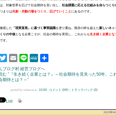
は、対象世界を広げて社会期待を見い出し、
社会課題に応える仕組みを自らつくり
つまりは
共創・共動の場をつくり、広げていくこと
にあるの
です。
徹底した
「現実直視」に基づく事実認識
を塗り重ね、
既存の枠を超えた
新しいネッ
くりの中核
となる企業
こそが、社会の期待を実現し、これからも
生き続く企業とな
です。
Facebook
Twitter
Email
Line
MeWe
共
有
読む "『生き続く企業とは？』～社会期待を見失った50年。こ
会期待とは？～"
posted by osima-ta at :
10:00
|
コメント (
0件
) |
トラックバック (0)
List
2023年0