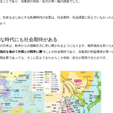
ることであり、自集団の存続・拡大が第一義の課題でした。
、住友をはじめとする私権時代の企業は、社会期待・社会課題に応えていなかった
か？
んな時代にも社会期待がある
の日本は、欧米からの侵略圧力に常に晒されるようになります。植民地化を防ぐた
強兵を進めて外国との戦争に勝つ
ことが社会期待であり、自集団の利益獲得が第一
閥企業であっても、そこに応えてきたからこそ存続・拡大が実現できたのです。