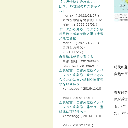
【世界情勢を読み解くに
は？】19世紀のロスチャイ
ルド
moriaki
( 2022/01/07 )
ネガな感情を食す闇ET の
檻か...
( 2022/01/01 )
データから見る、ワクチン接
種回数と感染者数／重症者数
／死亡者数
moriaki
( 2021/12/02 )
名無しの権米
(
2021/11/25 )
自然環境が脳を育てる
高瀬 創研
( 2019/03/02 )
ぷんぷん
( 2019/02/17 )
時代を遡
全員経営 自律分散型イノベ
自然外圧
ーション企業⑩～時代にかみ
合うために古い規制や固定観
念を取り払う
komasagg
( 2016/11/10
略奪闘争
)
Miki
( 2016/11/01 )
体が滅び
全員経営 自律分散型イノベ
も、いつ
ーション企業⑨～非ツリー型
組織に可能性あり
た。それ
komasagg
( 2016/11/10
)
Miki
( 2016/11/01 )