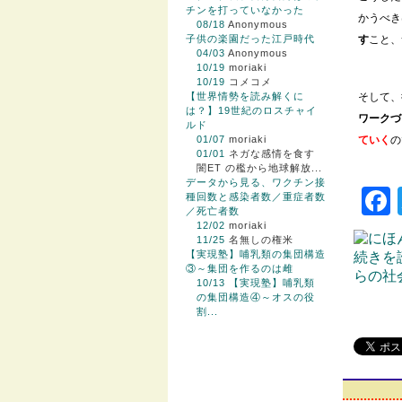
チンを打っていなかった
かうべき
08/18
Anonymous
子供の楽園だった江戸時代
す
こと、
04/03
Anonymous
10/19
moriaki
10/19
コメコメ
【世界情勢を読み解くに
そして、
は？】19世紀のロスチャイ
ワークづ
ルド
01/07
moriaki
ていく
の
01/01
ネガな感情を食す
闇ET の檻から地球解放...
データから見る、ワクチン接
種回数と感染者数／重症者数
／死亡者数
12/02
moriaki
11/25
名無しの権米
【実現塾】哺乳類の集団構造
続きを
③～集団を作るのは雌
らの社
10/13
【実現塾】哺乳類
の集団構造④～オスの役
割...