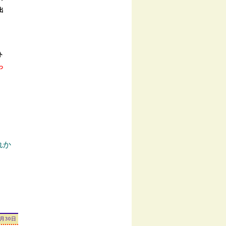
出
ト
っ
れか
4月30日