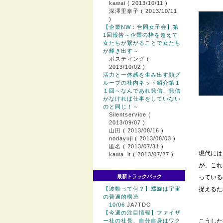
kawai
( 2013/10/11 )
深澤里奈子
( 2013/10/11
)
【企業NW：合同女子会】第
1回報告～企業の枠を超えて
女たちが繋がることで女たち
が輝き出す～
ポスティング
(
2013/10/02 )
活力と一体感を生み出す類グ
ループの社内ネット紹介第１
１回～なんであれ発信、発信
がなければ仕事をしていない
のと同じ！～
Silentservice
(
2013/09/07 )
山田
( 2013/08/16 )
nodayuji
( 2013/08/03 )
匿名
( 2013/07/31 )
現代には
kawa_it
( 2013/07/27 )
が、これ
最新トラックバック
っている
【波動って何？】螺旋は宇宙
捉えるた
の普遍的構造
10/06
JA7TDO
【今週の注目情報】ファイザ
ー社の社長、自分自身はワク
こうした