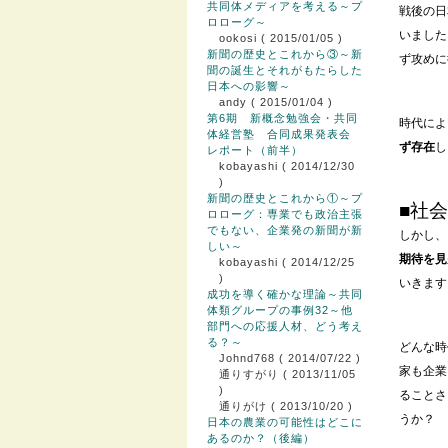
共同体メディアを考える～プ
戦後の日
ロローグ～
いました
ookosi
( 2015/01/05 )
新聞の歴史とこれから③～新
ず攻めに
聞の誕生とそれがもたらした
日本への影響～
andy
( 2015/01/04 )
第6期 新概念勉強会・共同
時代によ
体経営塾 合同成果発表会
ず存在
し
レポート（前半）
kobayashi
( 2014/12/30
)
新聞の歴史とこれから①～プ
■社
ロローグ：専業でも政治主張
でもない、企業発の新聞が新
しかし、
しい～
期待を見
kobayashi
( 2014/12/25
)
いきます
成功を導く確かな理論～共同
体類グループの事例32～他
部門への応援人材、どう考え
る？～
どんな時
Johnd768
( 2014/07/22 )
家も企業
通りすがり
( 2013/11/05
)
ることさ
通りがけ
( 2013/10/20 )
うか？
日本の農業の可能性はどこに
あるのか？（後編）