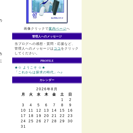
の
画像クリックで
案内ページ
へ
管理人へのメッセージ
当ブログへの感想・質問・応援など、
管理人へのメッセージは
ココ
をクリック
してください。
め
に
PROFILE
★☆ ようこそ ☆★
「これからは探求の時代」へ♪
カレンダー
2026年8月
月
火
水
木
金
土
日
1
2
3
4
5
6
7
8
9
10
11
12
13
14
15
16
17
18
19
20
21
22
23
24
25
26
27
28
29
30
31