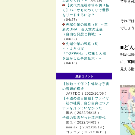
力源って何？～
（04/29)
て生き残
【次代の先端市場を切り拓
く】バイオものづくりで世界
をリードするには？
（04/27)
それでは
先端企業の戦略（6）～革
でしょう
新のDNA：任天堂の流儀
（自由な発想と挑戦）～
（04/22)
先端企業の戦略（5）
■ど
～・よろづ屋
『TOPPAN』：技術と人脈
明治以降
を活かした事業拡大・～
に、
富国
（04/13)
見える財
最新コメント
【波動って何？】螺旋は宇宙
の普遍的構造
JA7TDO
( 2022/10/06 )
【今週の注目情報】ファイザ
ー社の社長、自分自身はワク
チンを打っていなかった
匿名
( 2022/08/18 )
子供の楽園だった江戸時代
匿名
( 2022/04/03 )
moriaki
( 2021/10/19 )
コメコメ
( 2021/10/19 )