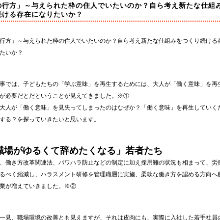
の行方」～与えられた枠の住人でいたいのか？自ら考え新たな仕組
続ける存在になりたいか？
行方」～与えられた枠の住人でいたいのか？自ら考え新たな仕組みをつくり続ける
たいか？
事では、子どもたちの「学ぶ意味」を再生するためには、大人が「働く意味」を再
が必要だとだということが見えてきました。※①
大人が「働く意味」を見失ってしまったのはなぜか？「働く意味」を再生していく
する？を探っていきたいと思います。
職場がゆるくて辞めたくなる」若者たち
、働き方改革関連法、パワハラ防止などの制定に加え採用難の状況も相まって、労
るべく縮減し、ハラスメント研修を管理職層に実施、柔軟な働き方を認める方向へ
業が増えていきました。※②
一見、職場環境の改善とも見えますが、それは皮肉にも、実際に入社した若手社員