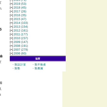
[+]
2020
(71)
て
[+]
2019
(53)
[+]
2018
(45)
れ
[+]
2017
(26)
[+]
2016
(35)
[+]
2015
(47)
[+]
2014
(103)
[+]
2013
(154)
必
[+]
2012
(161)
[+]
2011
(177)
[+]
2010
(237)
[+]
2009
(147)
[+]
2008
(191)
[+]
2007
(279)
[+]
2006
(60)
会
協賛
て
・
類設計室
・
類不動産
・
類塾
・
類農園
国
え
ょ