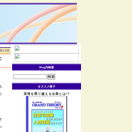
5月13日
と
Blog内検索
検
索:
あ
オススメ冊子
も
逆境を乗り越える企業とは!?
す
っ