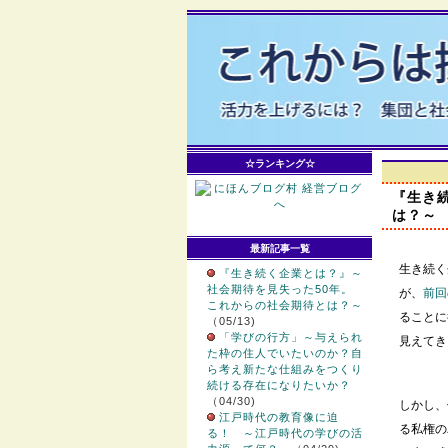
☆ランキング☆
『生き
は？～
最新記事一覧
生き続く
『生き続く企業とは？』～
社会期待を見失った50年。
が、
前回
これからの社会期待とは？～
ることに
（05/13)
「学びの行方」～与えられ
見えてき
た枠の住人でいたいのか？自
ら考え新たな仕組みをつくり
続ける存在になりたいか？
（04/30)
しかし、
江戸時代の教育像に迫
る私権の
る！ ～江戸時代の学びの活