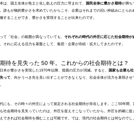
本は、国土全体が焦土と化し飢えの圧力に苛まれて、
国民全体に豊かさ期待
が満ち
。誰もが物的豊かさを求めていたからこそ、企業はそれまでの旧い枠組みにとらわ
徹することができ、豊かさを実現することが出来たのです。
って「社会」の範囲が異なっていても、
それぞれの時代の外圧に応じた社会期待が
、それに応える活力を基盤として、集団・企業が存続・拡大してきたのです。
会期待を見失った 50 年。これからの社会期待とは？
日本が豊かさを実現した1970年以降、貧困の圧力が消滅。すると、
国家も企業も社
失って
、向かうべき先を見い出すことができなくなり、社会全体が活力を衰弱させ
。
代にも、その時々の外圧によって規定される社会期待が存在します。ここ50年間、
も社会期待を見失っていたのは、外圧を捉えそこなっていたから。外圧を的確に捉
えできれば社会期待を掴むことは可能です。では、現代の社会期待とは何なのでし