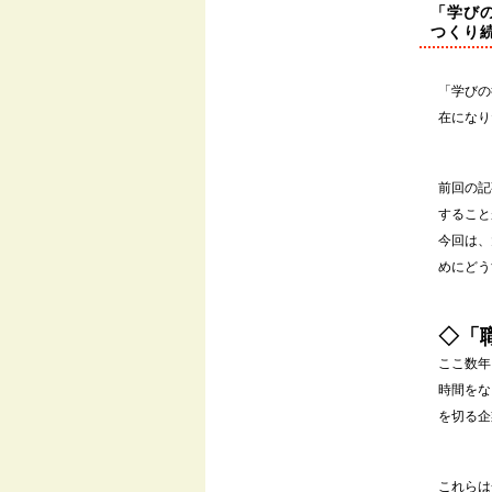
「学び
つくり
「学びの
在になり
前回の記
すること
今回は、
めにどう
◇「
ここ数年
時間をな
を切る企
これらは